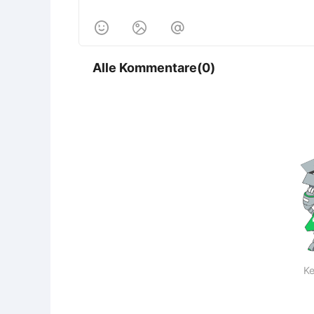



Alle Kommentare(0)
Ke