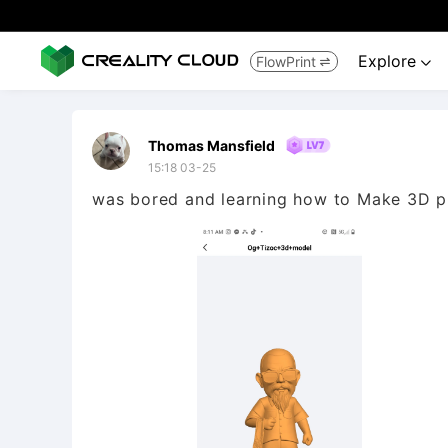
Explore
FlowPrint


Thomas Mansfield
15:18 03-25
was bored and learning how to Make 3D pri