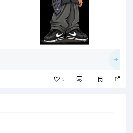


5