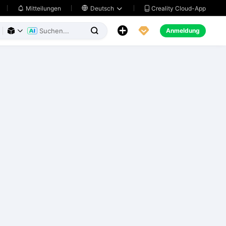
Creality Cloud-App
Mitteilungen

Deutsch





Anmeldung


