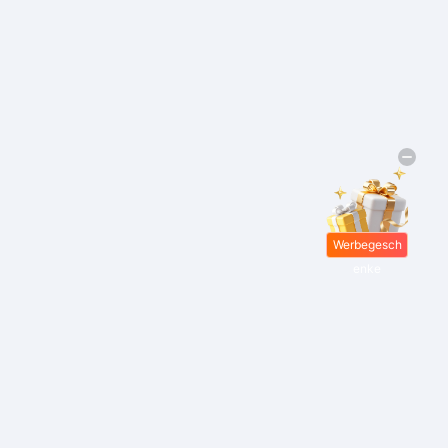
Werbegesch
enke