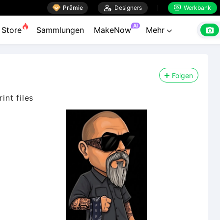

Prämie

Designers
Werkbank


AI

Store
Sammlungen
MakeNow
Mehr

Folgen
nt files