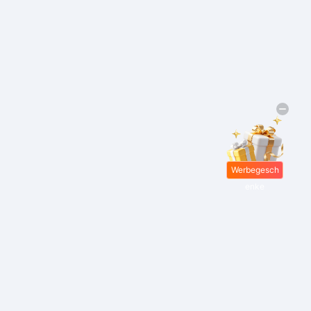
Werbegesch
enke