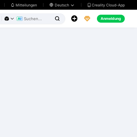
Creality Cloud-App
Mitteilungen

Deutsch





Anmeldung


