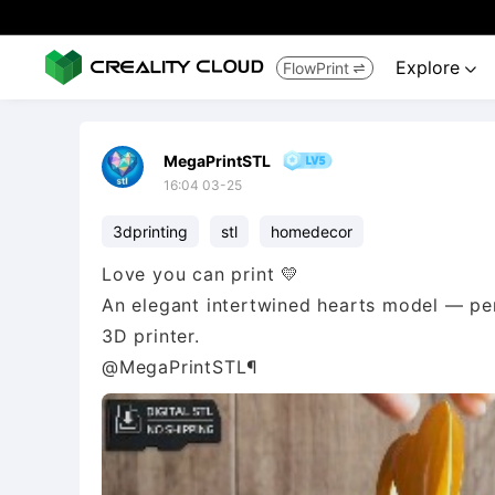
Explore
FlowPrint


MegaPrintSTL
16:04 03-25
3dprinting
stl
homedecor
Love you can print 💛
An elegant intertwined hearts model — per
3D printer.
@MegaPrintSTL¶