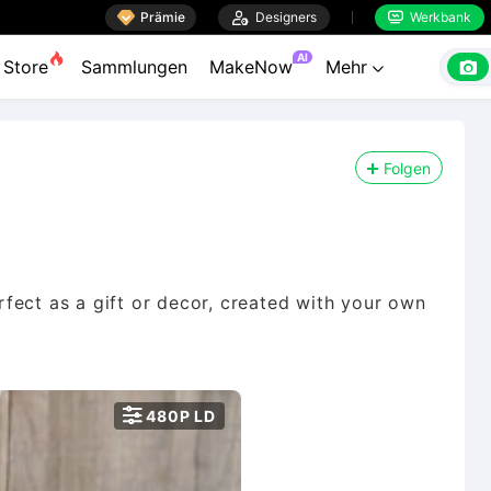

Prämie

Designers
Werkbank


AI

Store
Sammlungen
MakeNow
Mehr

Folgen
fect as a gift or decor, created with your own

480P LD