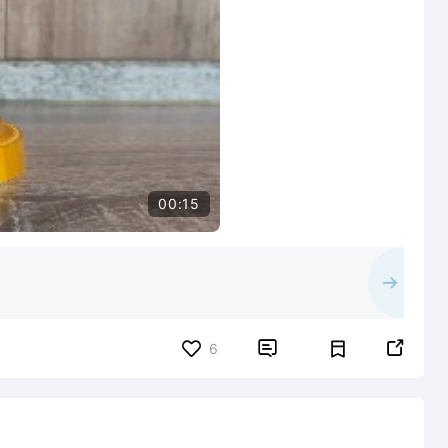
00:15


6