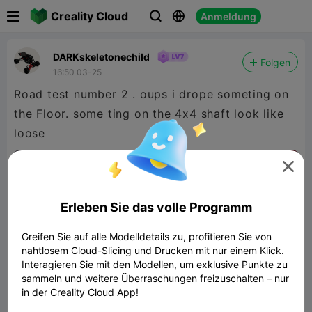

Creality Cloud
Anmeldung



DARKskeletonechild
Folgen
16:50 03-25
Road test number 2 . oups i drope someting on
the Floor. some ting on the 4x4 shaft look like
loose

480P LD

Erleben Sie das volle Programm

Greifen Sie auf alle Modelldetails zu, profitieren Sie von
nahtlosem Cloud-Slicing und Drucken mit nur einem Klick.
Interagieren Sie mit den Modellen, um exklusive Punkte zu
sammeln und weitere Überraschungen freizuschalten – nur
00:44
in der Creality Cloud App!