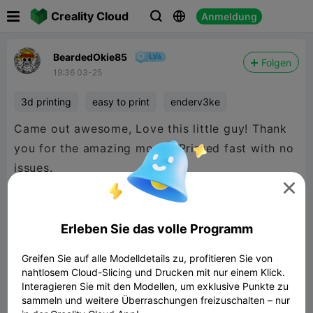

Creality Cloud
Anmeldung



BeardedOkie85
Folgen
19:36 03-25
3d printing
easy to print
enderv3ke
Came out awesome, Love this little guy! Thank
you for the amazing model! Printed fast with no
issues.

Erleben Sie das volle Programm
Greifen Sie auf alle Modelldetails zu, profitieren Sie von
nahtlosem Cloud-Slicing und Drucken mit nur einem Klick.
Interagieren Sie mit den Modellen, um exklusive Punkte zu
sammeln und weitere Überraschungen freizuschalten – nur