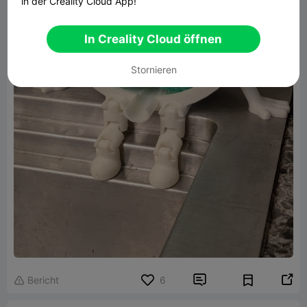
in der Creality Cloud App!
In Creality Cloud öffnen
Stornieren


Bericht
6
