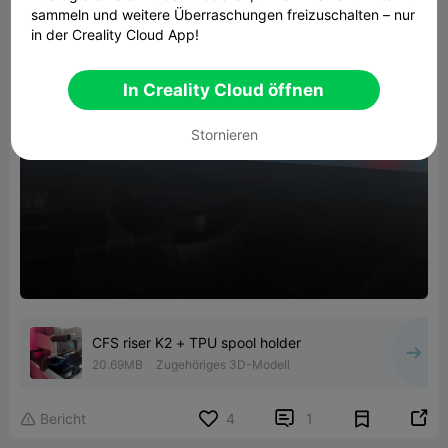
sammeln und weitere Überraschungen freizuschalten – nur
in der Creality Cloud App!
In Creality Cloud öffnen
Stornieren
CFS riser K2 + TPU spool holder
20.69MB
Zugehöriges 3D-Modell


Bericht
4
1
