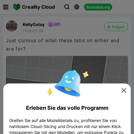

Creality Cloud
Anmeldung



KellyGolay
Folgen
11:28 03-26
Just curious of what these tabs on either end
are for?

Erleben Sie das volle Programm
Greifen Sie auf alle Modelldetails zu, profitieren Sie von
nahtlosem Cloud-Slicing und Drucken mit nur einem Klick.
Interagieren Sie mit den Modellen, um exklusive Punkte zu