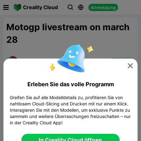

Creality Cloud
Anmeldung



Motogp livestream on march
28
Science SniperYT
Folgen

15:27 03-27
Erleben Sie das volle Programm
Greifen Sie auf alle Modelldetails zu, profitieren Sie von
nahtlosem Cloud-Slicing und Drucken mit nur einem Klick.
Interagieren Sie mit den Modellen, um exklusive Punkte zu
sammeln und weitere Überraschungen freizuschalten – nur
https://www.youtube.com/live/53-6SPxOD2M?
in der Creality Cloud App!
si=DRs0q5HsG2uf1BS8
In Creality Cloud öffnen