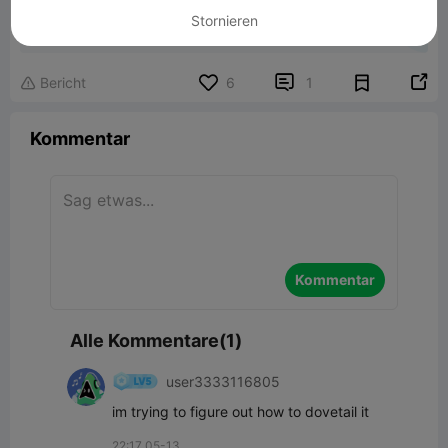
CFS stand
Stornieren
166.16KB
Zugehöriges 3D-Modell


Bericht
6
1

Kommentar
Kommentar
Alle Kommentare(1)
user3333116805
im trying to figure out how to dovetail it
22:17 05-13