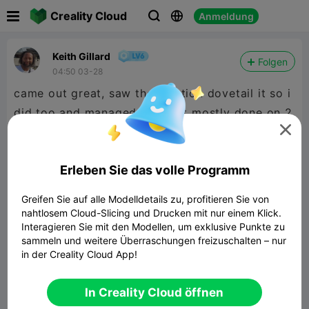

Creality Cloud
Anmeldung



Keith Gillard
Folgen
04:50 03-28
came out great, saw the mention dovetail it so i
did too and managed to get it mostly done on 2

plates
Erleben Sie das volle Programm
Greifen Sie auf alle Modelldetails zu, profitieren Sie von
nahtlosem Cloud-Slicing und Drucken mit nur einem Klick.
Interagieren Sie mit den Modellen, um exklusive Punkte zu
sammeln und weitere Überraschungen freizuschalten – nur
in der Creality Cloud App!
In Creality Cloud öffnen