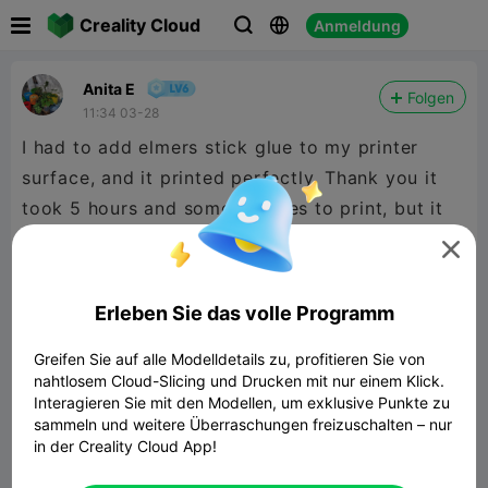

Creality Cloud
Anmeldung



Anita E
Folgen
11:34 03-28
I had to add elmers stick glue to my printer
surface, and it printed perfectly. Thank you it
took 5 hours and some minutes to print, but it
was worth it.🥰

Erleben Sie das volle Programm
Greifen Sie auf alle Modelldetails zu, profitieren Sie von
nahtlosem Cloud-Slicing und Drucken mit nur einem Klick.
Interagieren Sie mit den Modellen, um exklusive Punkte zu
sammeln und weitere Überraschungen freizuschalten – nur
in der Creality Cloud App!