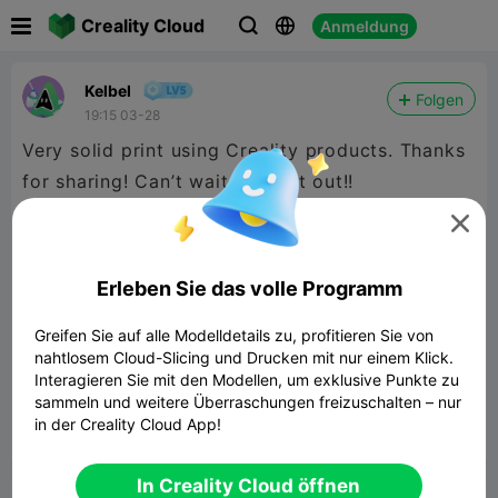

Creality Cloud
Anmeldung



Kelbel
Folgen
19:15 03-28
Very solid print using Creality products. Thanks
for sharing! Can’t wait to try it out!!

Erleben Sie das volle Programm
Greifen Sie auf alle Modelldetails zu, profitieren Sie von
nahtlosem Cloud-Slicing und Drucken mit nur einem Klick.
Shopping Bag Handle
Interagieren Sie mit den Modellen, um exklusive Punkte zu
100.86KB
Zugehöriges 3D-Modell
sammeln und weitere Überraschungen freizuschalten – nur
in der Creality Cloud App!


Bericht
4

In Creality Cloud öffnen