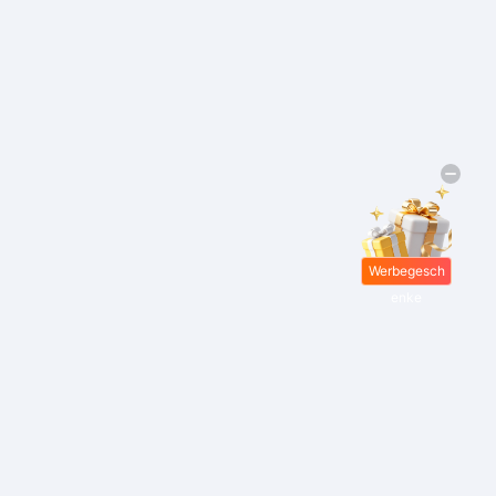
Werbegesch
enke