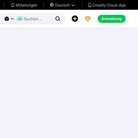
Creality Cloud-App
Mitteilungen

Deutsch





Anmeldung


