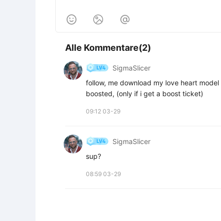



Alle Kommentare(2)
SigmaSlicer
follow, me download my love heart model an
boosted, (only if i get a boost ticket)
09:12 03-29
SigmaSlicer
sup?
08:59 03-29