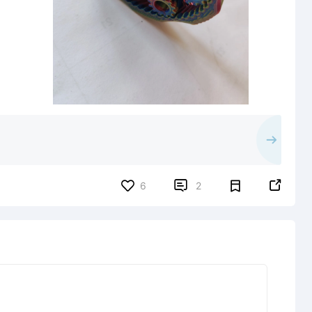


6
2