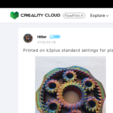
Explore
FlowPrint


Hitler
07:20 03-29
Printed on k2plus standard settings for pl