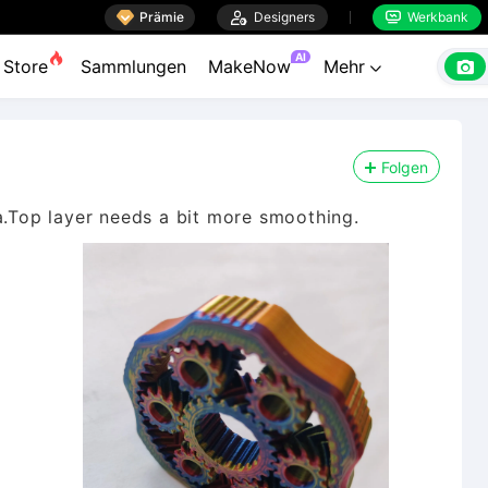

Prämie

Designers
Werkbank


AI

Store
Sammlungen
MakeNow
Mehr

Folgen
a.Top layer needs a bit more smoothing.