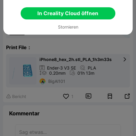
In Creality Cloud öffnen
iPhone 8 case with hexagons
Stornieren
2.39MB
Zugehöriges 3D-Modell
Print File：
iPhone8_hex_2h.stl_PLA_1h3m33s


Ender-3 V3 SE

PLA

0.20mm

01h 13m
BigAl101


Bericht
1

Kommentar