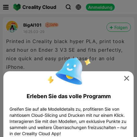

Creality Cloud
Anmeldung



BigAl101
Folgen
16:25 03-29
Printed in Creality black hyper PLA, print took
and hour on Ender 3 V3 SE and fits perfectly,
nice quick and easy print / case for an old
iPhone.

Erleben Sie das volle Programm
Greifen Sie auf alle Modelldetails zu, profitieren Sie von
nahtlosem Cloud-Slicing und Drucken mit nur einem Klick.
Interagieren Sie mit den Modellen, um exklusive Punkte zu
sammeln und weitere Überraschungen freizuschalten – nur
in der Creality Cloud App!