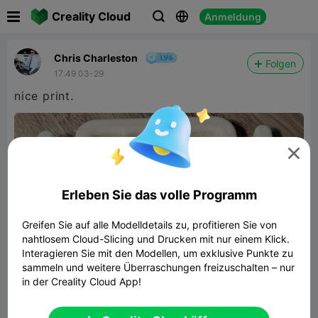

Creality Cloud
Anmeldung



Chris Charleston
Folgen
17:49 03-29
nice print.

Erleben Sie das volle Programm
Greifen Sie auf alle Modelldetails zu, profitieren Sie von
nahtlosem Cloud-Slicing und Drucken mit nur einem Klick.
Interagieren Sie mit den Modellen, um exklusive Punkte zu
sammeln und weitere Überraschungen freizuschalten – nur
in der Creality Cloud App!
Grocery Bag Holder