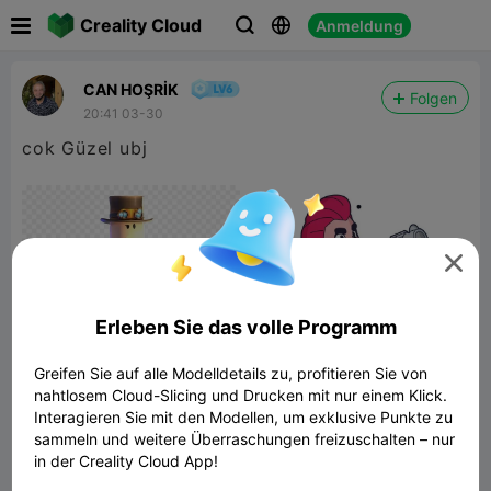

Creality Cloud
Anmeldung



CAN HOŞRİK
Folgen
20:41 03-30
cok Güzel ubj

Erleben Sie das volle Programm
Greifen Sie auf alle Modelldetails zu, profitieren Sie von
nahtlosem Cloud-Slicing und Drucken mit nur einem Klick.
Interagieren Sie mit den Modellen, um exklusive Punkte zu
a
sammeln und weitere Überraschungen freizuschalten – nur
in der Creality Cloud App!
61.86KB
Zugehöriges 3D-Modell