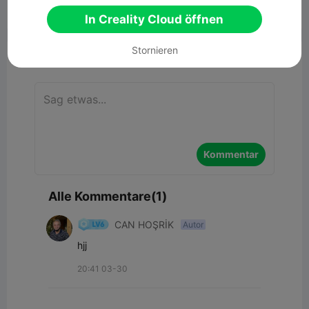


In Creality Cloud öffnen
Bericht
3
1

Stornieren
Kommentar
Kommentar
Alle Kommentare(1)
CAN HOŞRİK
Autor
hjj
20:41 03-30