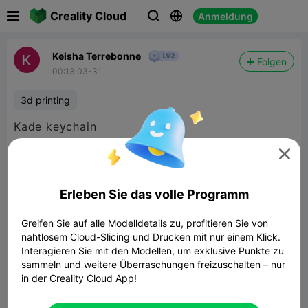

Creality Cloud
Anmeldung



Keisha Terrebonne
Folgen
00:13 03-31
3d printing
Kade keychain

Erleben Sie das volle Programm
Greifen Sie auf alle Modelldetails zu, profitieren Sie von
nahtlosem Cloud-Slicing und Drucken mit nur einem Klick.
Interagieren Sie mit den Modellen, um exklusive Punkte zu
sammeln und weitere Überraschungen freizuschalten – nur
in der Creality Cloud App!