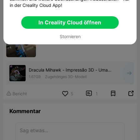
in der Creality Cloud App!
In Creality Cloud öffnen
Stornieren
Dracula Mihawk - Impressão 3D - Uma
peça
1.67GB
Zugehöriges 3D-Modell


Bericht
5
1

Kommentar