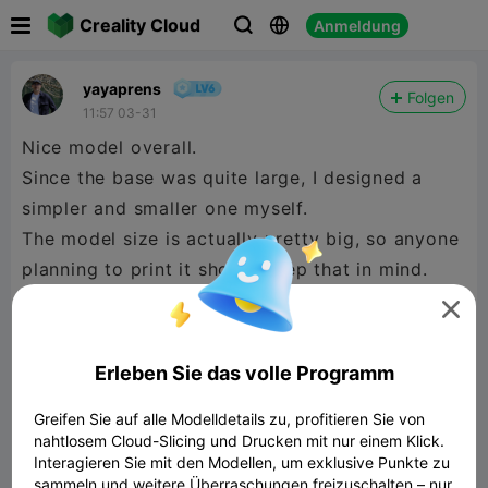

Creality Cloud
Anmeldung



yayaprens
Folgen
11:57 03-31
Nice model overall.
Since the base was quite large, I designed a
simpler and smaller one myself.
The model size is actually pretty big, so anyone
planning to print it should keep that in mind.
Some parts do not fit within a 220 × 220 × 240

mm build volume.
Erleben Sie das volle Programm
Greifen Sie auf alle Modelldetails zu, profitieren Sie von
nahtlosem Cloud-Slicing und Drucken mit nur einem Klick.
Interagieren Sie mit den Modellen, um exklusive Punkte zu
sammeln und weitere Überraschungen freizuschalten – nur