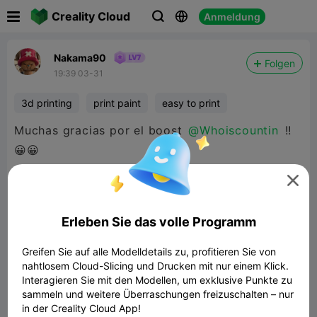

Creality Cloud
Anmeldung



Nakama90
Folgen
19:39 03-31
3d printing
print paint
easy to print
Muchas gracias por el boost
@Whoiscountin
!!
😀😀

Erleben Sie das volle Programm
Greifen Sie auf alle Modelldetails zu, profitieren Sie von
nahtlosem Cloud-Slicing und Drucken mit nur einem Klick.
Interagieren Sie mit den Modellen, um exklusive Punkte zu
sammeln und weitere Überraschungen freizuschalten – nur
in der Creality Cloud App!