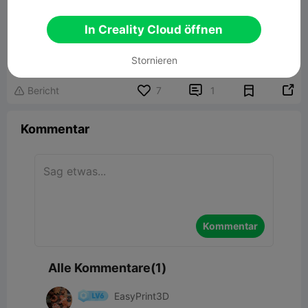
In Creality Cloud öffnen
Chaqueta nike portabolis
2.23MB
Zugehöriges 3D-Modell
Stornieren


Bericht
7
1

Kommentar
Kommentar
Alle Kommentare(1)
EasyPrint3D