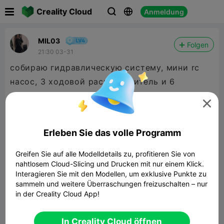

Creality Cloud
Anmeldung



MIL03
Folgen
21:30 03-31
собираю гидравлическую систему, мини rc
насос, 3 ходовой распределитель и 6
цилиндров

Erleben Sie das volle Programm
Greifen Sie auf alle Modelldetails zu, profitieren Sie von
nahtlosem Cloud-Slicing und Drucken mit nur einem Klick.
Interagieren Sie mit den Modellen, um exklusive Punkte zu
sammeln und weitere Überraschungen freizuschalten – nur
in der Creality Cloud App!
In Creality Cloud öffnen


Bericht
4
