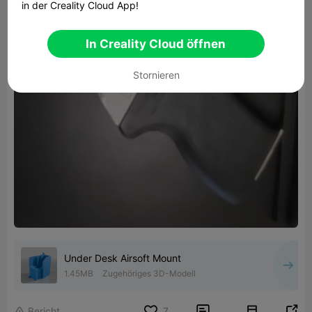
in der Creality Cloud App!
In Creality Cloud öffnen
Stornieren
Under Desk Airsoft Mount
1.45MB
Zugehöriges 3D-Modell


Bericht
7
