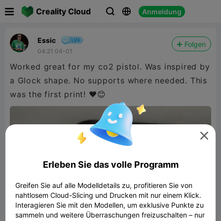

Creality Cloud
Anmeldung



Essic
Folgen
04:21 04-01
Worked great for my co2 pistol. Was inspired by
a Glock shape. No supports where needed. This
was the first print! ❤️😊

Erleben Sie das volle Programm
Greifen Sie auf alle Modelldetails zu, profitieren Sie von
nahtlosem Cloud-Slicing und Drucken mit nur einem Klick.
Interagieren Sie mit den Modellen, um exklusive Punkte zu
sammeln und weitere Überraschungen freizuschalten – nur