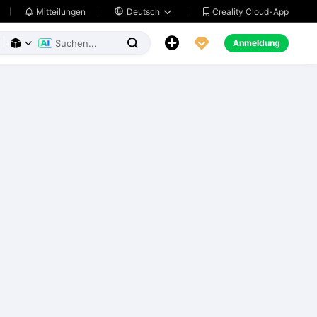
Creality Cloud-App
Mitteilungen

Deutsch





Anmeldung


