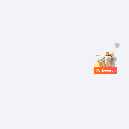
Werbegesch
enke