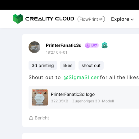
Explore
FlowPrint


PrinterFanatic3d
19:27 04-01
3d printing
likes
shout out
Shout out to
@SigmaSlicer
for all the likes
PrinterFanatic3d logo
322.35KB
Zugehöriges 3D-Modell
Bericht
