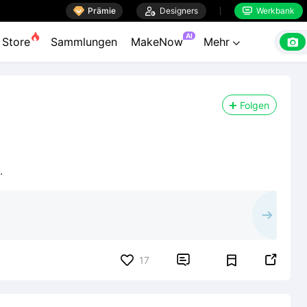

Prämie

Designers
Werkbank


AI

Store
Sammlungen
MakeNow
Mehr

Folgen
.


17