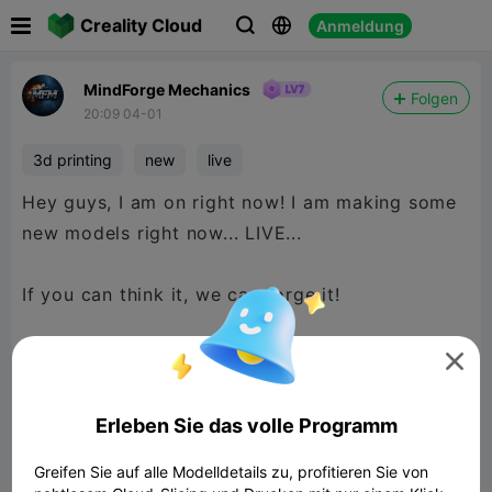

Creality Cloud
Anmeldung



MindForge Mechanics
Folgen
20:09 04-01
3d printing
new
live
Hey guys, I am on right now! I am making some
new models right now... LIVE...
If you can think it, we can forge it!

Erleben Sie das volle Programm
Greifen Sie auf alle Modelldetails zu, profitieren Sie von