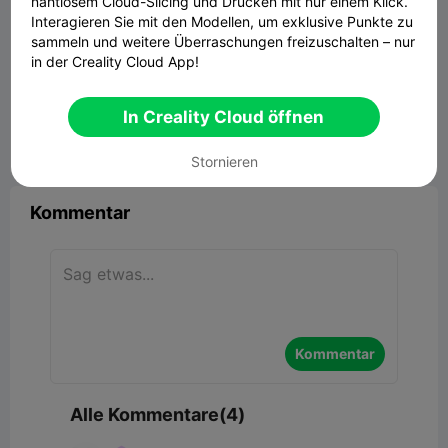
nahtlosem Cloud-Slicing und Drucken mit nur einem Klick.
Interagieren Sie mit den Modellen, um exklusive Punkte zu
sammeln und weitere Überraschungen freizuschalten – nur
in der Creality Cloud App!
In Creality Cloud öffnen


Bericht
7
4

Stornieren
Kommentar
Kommentar
Alle Kommentare(4)