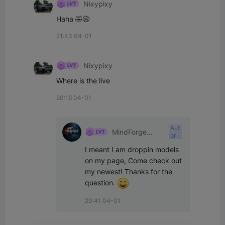
Nixypixy
Haha 🤣😅
21:43 04-01
Nixypixy
Where is the live
20:16 04-01
Aut
MindForge
or
Mechanics
I meant I am droppin models 
on my page, Come check out 
my newest! Thanks for the 
question. 
20:41 04-01