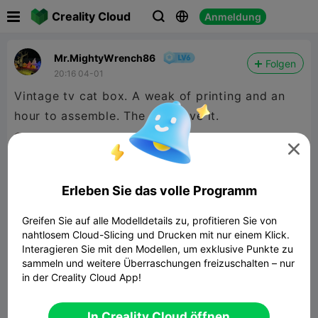

Creality Cloud
Anmeldung



Mr.MightyWrench86
Folgen
20:16 04-01
Vintage tv cat box. A weak of printing and an

Erleben Sie das volle Programm
Greifen Sie auf alle Modelldetails zu, profitieren Sie von
nahtlosem Cloud-Slicing und Drucken mit nur einem Klick.
Interagieren Sie mit den Modellen, um exklusive Punkte zu
sammeln und weitere Überraschungen freizuschalten – nur
in der Creality Cloud App!
In Creality Cloud öffnen