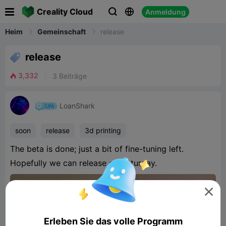

Creality Cloud
Anmeldung


Heim
Gemeinschaft
release

release
3,332
3
Beiträge

LoanShark
soon
release
3d printing
The beta is done; just a bit of fine-tuning left.
Hopefully we can release on Saturday.

Erleben Sie das volle Programm