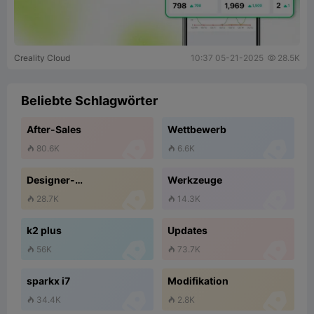
Creality Cloud
10:37 05-21-2025
28.5K

Beliebte Schlagwörter
After-Sales
Wettbewerb


80.6K
6.6K


Designer-
Werkzeuge
Partnerschaftsprogramm


28.7K
14.3K


k2 plus
Updates


56K
73.7K


sparkx i7
Modifikation


34.4K
2.8K

