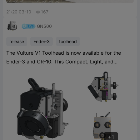
21:20 03-10
167

GN500
release
Ender-3
toolhead
The Vulture V1 Toolhead is now available for the
Ender-3 and CR-10. This Compact, Light, and
Modular toolhead makes functional printing easier
1
and increases cooling over the stock setup. The
Vulture is optimized to have the shortest possible
filament path, increasing performance for flexible
filamen
1