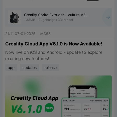
Creality Sprite Extruder - Vulture V2
Toolhead - Ender-3
1.33MB
Zugehöriges 3D-Modell
21:11 07-01-2025
368

Creality Cloud App V6.1.0 is Now Available!
Now live on iOS and Android - update to explore
exciting new features!
app
updates
release