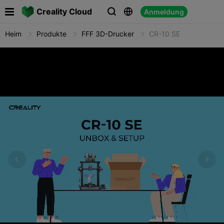

Creality Cloud
Anmeldung



Heim
Produkte
FFF 3D-Drucker
CR-10 SE