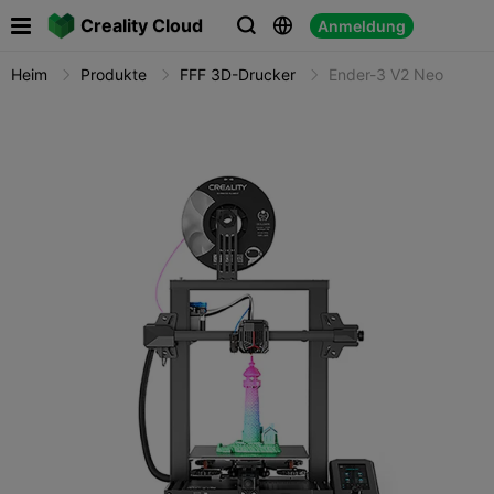

Creality Cloud
Anmeldung



Heim
Produkte
FFF 3D-Drucker
Ender-3 V2 Neo