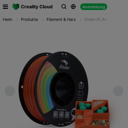

Creality Cloud
Anmeldung



Heim
Produkte
Filament & Harz
Ender-PLA+