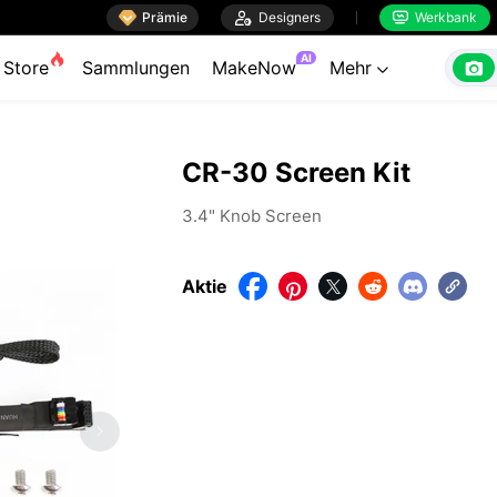

Prämie

Designers
Werkbank


AI

Store
Sammlungen
MakeNow
Mehr

CR-30 Screen Kit
3.4" Knob Screen
Aktie




