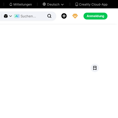
Creality Cloud-App
Mitteilungen

Deutsch





Anmeldung


