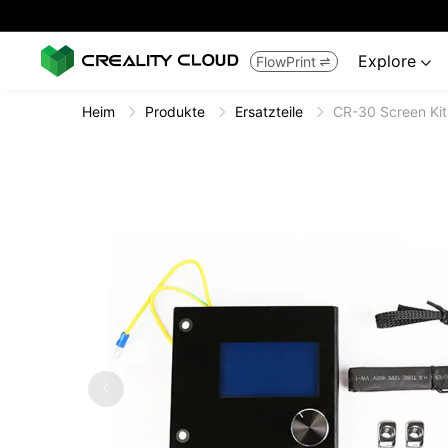
Explore
FlowPrint


Heim
Produkte
Ersatzteile
CR-30 Screen Kit