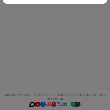
Copyright © 2025 CREALITY 3D (HK) TECHNOLOGY LIMITED. Alle Rechte
vorbehalten.





