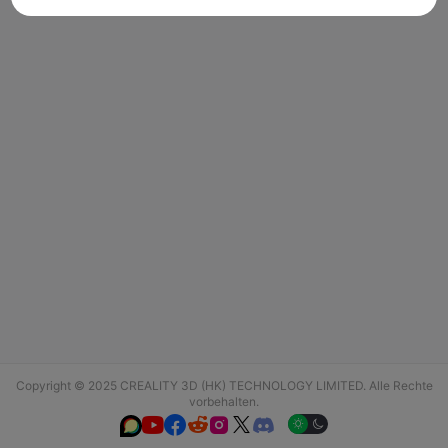
Copyright © 2025 CREALITY 3D (HK) TECHNOLOGY LIMITED. Alle Rechte
vorbehalten.





