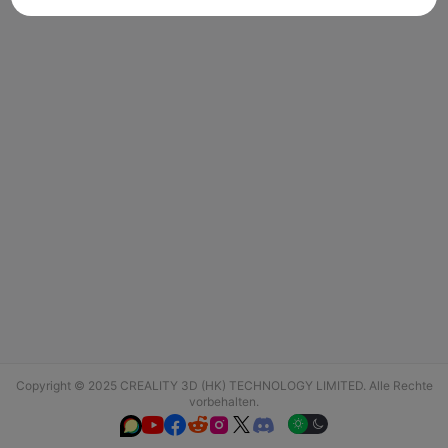
Copyright © 2025 CREALITY 3D (HK) TECHNOLOGY LIMITED. Alle Rechte
vorbehalten.





