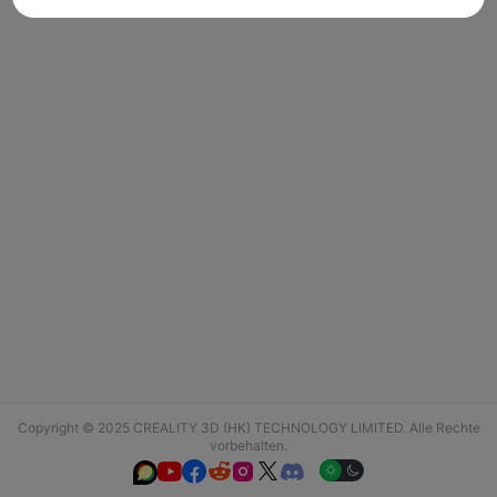
Copyright © 2025 CREALITY 3D (HK) TECHNOLOGY LIMITED. Alle Rechte
vorbehalten.





