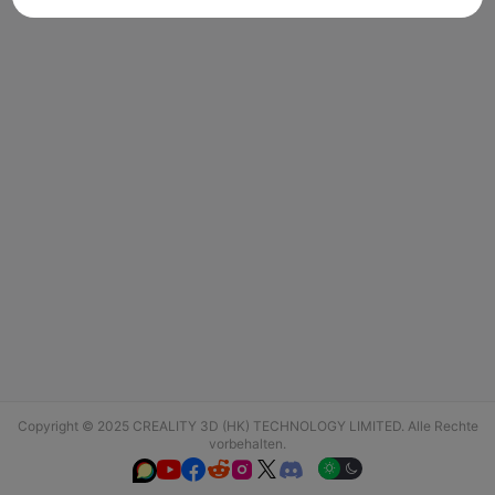
Copyright © 2025 CREALITY 3D (HK) TECHNOLOGY LIMITED. Alle Rechte
vorbehalten.





