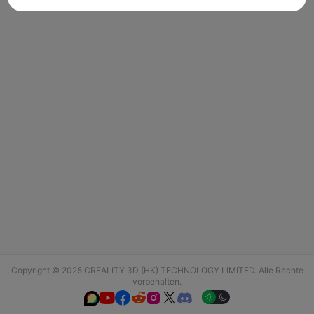
Copyright © 2025 CREALITY 3D (HK) TECHNOLOGY LIMITED. Alle Rechte
vorbehalten.





