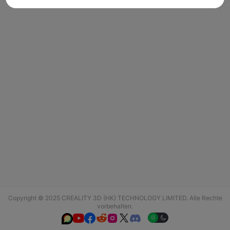
Copyright © 2025 CREALITY 3D (HK) TECHNOLOGY LIMITED. Alle Rechte
vorbehalten.





