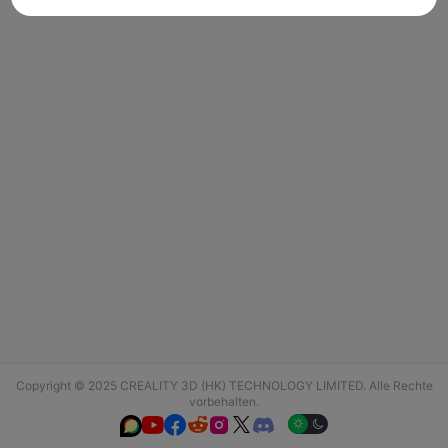
Copyright © 2025 CREALITY 3D (HK) TECHNOLOGY LIMITED. Alle Rechte
vorbehalten.





