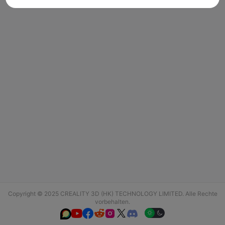
Copyright © 2025 CREALITY 3D (HK) TECHNOLOGY LIMITED. Alle Rechte
vorbehalten.





