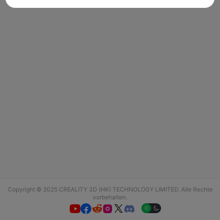
Copyright © 2025 CREALITY 3D (HK) TECHNOLOGY LIMITED. Alle Rechte
vorbehalten.





