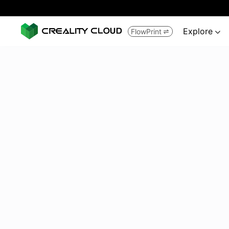
Explore
FlowPrint

