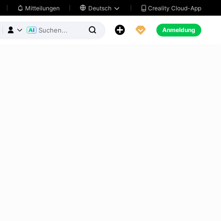
Creality Cloud-App
Mitteilungen

Deutsch





Anmeldung


