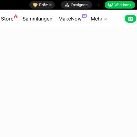

Prämie

Designers
Werkbank


AI

Store
Sammlungen
MakeNow
Mehr
