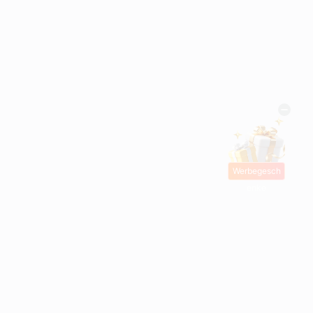
Werbegesch
enke