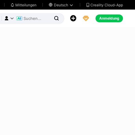
Creality Cloud-App
Mitteilungen

Deutsch





Anmeldung


