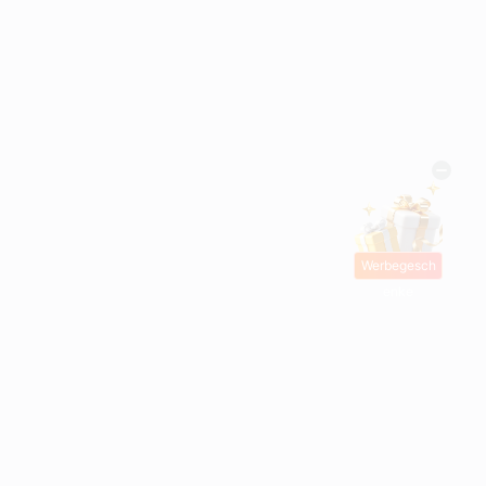
Werbegesch
enke