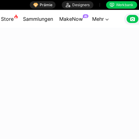

Prämie

Designers
Werkbank


AI

Store
Sammlungen
MakeNow
Mehr
