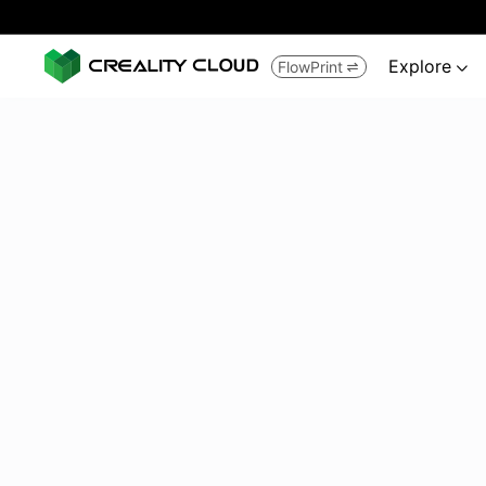
Explore
FlowPrint

