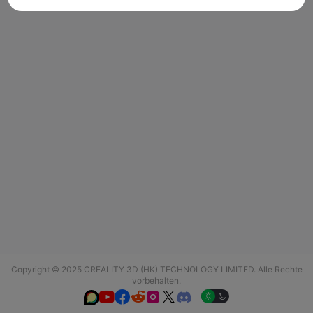
Copyright © 2025 CREALITY 3D (HK) TECHNOLOGY LIMITED. Alle Rechte
vorbehalten.





