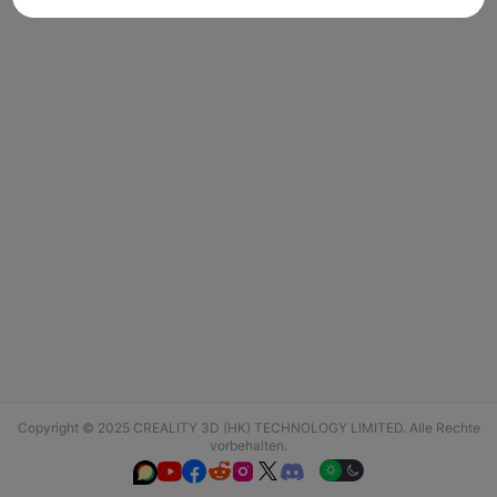
Copyright © 2025 CREALITY 3D (HK) TECHNOLOGY LIMITED. Alle Rechte
vorbehalten.





