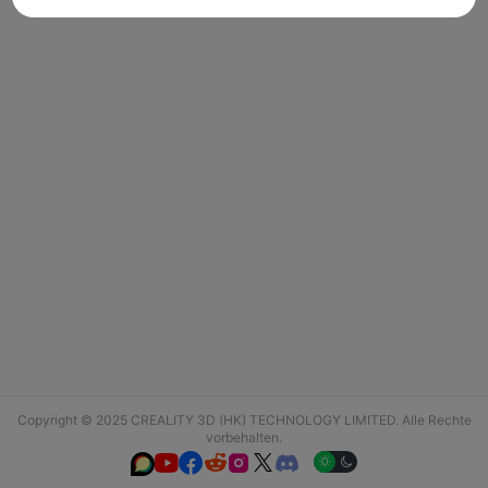
Copyright © 2025 CREALITY 3D (HK) TECHNOLOGY LIMITED. Alle Rechte
vorbehalten.





