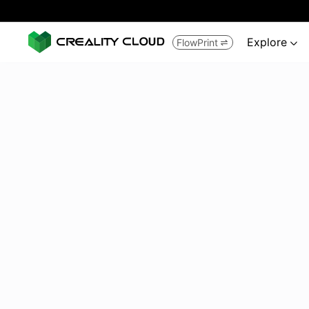
Explore
FlowPrint

