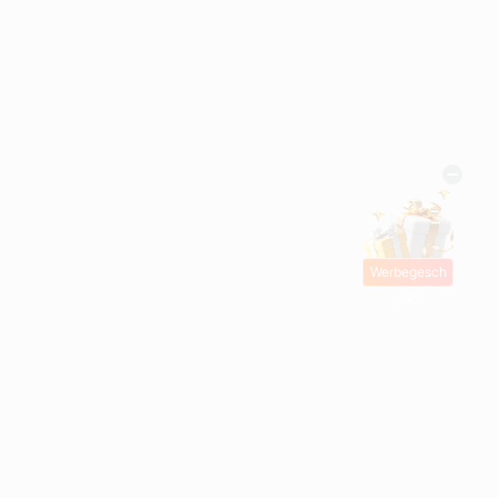
Werbegesch
enke