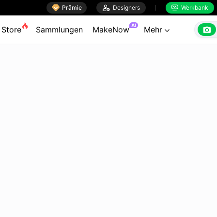

Prämie

Designers
Werkbank


AI

Store
Sammlungen
MakeNow
Mehr
