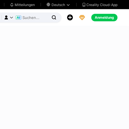
Creality Cloud-App
Mitteilungen

Deutsch





Anmeldung


