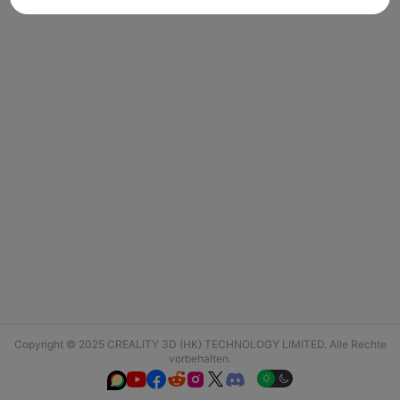
Copyright © 2025 CREALITY 3D (HK) TECHNOLOGY LIMITED. Alle Rechte
vorbehalten.





