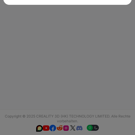
Copyright © 2025 CREALITY 3D (HK) TECHNOLOGY LIMITED. Alle Rechte
vorbehalten.





