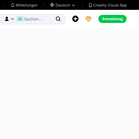
Creality Cloud-App
Mitteilungen

Deutsch





Anmeldung


