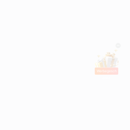
Werbegesch
enke