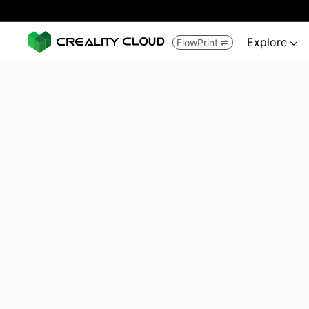
Explore
FlowPrint

