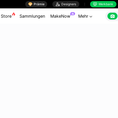

Prämie

Designers
Werkbank


AI

Store
Sammlungen
MakeNow
Mehr
