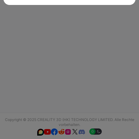
Copyright © 2025 CREALITY 3D (HK) TECHNOLOGY LIMITED. Alle Rechte
vorbehalten.





