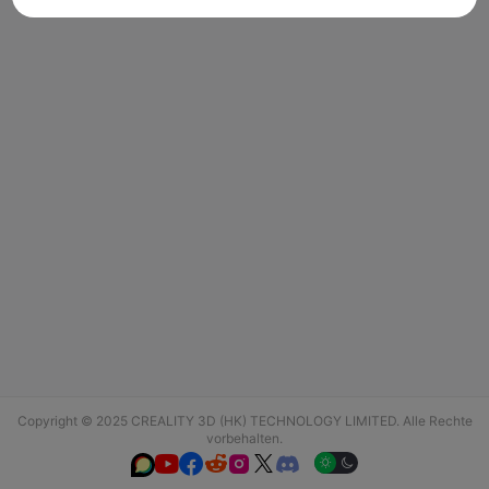
Copyright © 2025 CREALITY 3D (HK) TECHNOLOGY LIMITED. Alle Rechte
vorbehalten.





