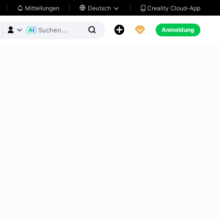
Creality Cloud-App
Mitteilungen

Deutsch





Anmeldung


