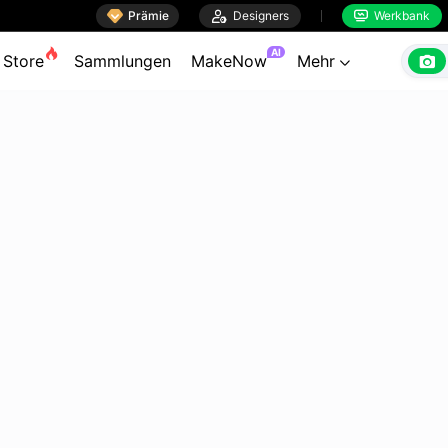

Prämie

Designers
Werkbank


AI

Store
Sammlungen
MakeNow
Mehr
