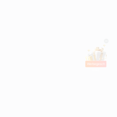
Werbegesch
enke