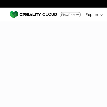
Explore
FlowPrint

