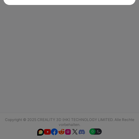
Copyright © 2025 CREALITY 3D (HK) TECHNOLOGY LIMITED. Alle Rechte
vorbehalten.





