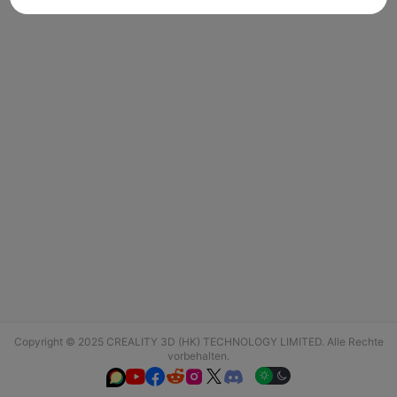
Copyright © 2025 CREALITY 3D (HK) TECHNOLOGY LIMITED. Alle Rechte
vorbehalten.





